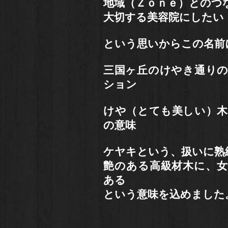
地域（Ｚｏｎｅ）とのつ
大切する美容院にしたい
という思いからこの名前
三国ヶ丘のけやき通り
ション
けや（とても美しい）
の意味
ケヤキという、扱いに熟
艶のある高級材木に、
ある
という意味を込めました