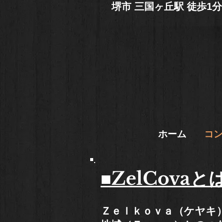
堺市 三国ヶ丘駅 徒歩
ホーム
コ
■ZelCovaと
Ｚｅｌｋｏｖａ（ケヤキ