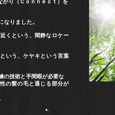
ながり（Ｃｏｎｎｅｃｔ）を
になりました。
の近くという、閑静なロケー
木という、ケヤキという言葉
練の技術と手間暇が必要な
女性の髪の毛と通じる部分が
。