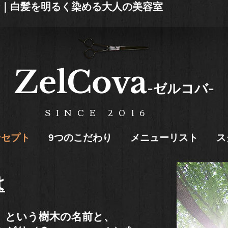
1分｜白髪を明るく染める大人の美容室
ZelCova
-ゼルコバ-
SINCE 2016
ンセプト
9つのこだわり
メニューリスト
ス
は
）という樹木の名前と、